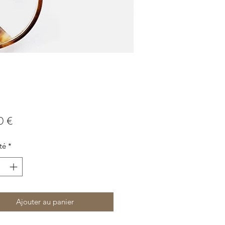
Prix
0 €
té
*
Ajouter au panier