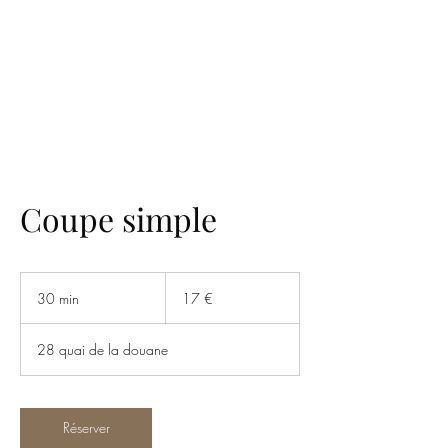
KERJ BARBER
Coupe simple
17
euros
30 min
3
17 €
0
m
28 quai de la douane
i
n
Réserver